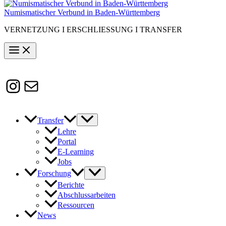
Numismatischer Verbund in Baden-Württemberg
VERNETZUNG I ERSCHLIESSUNG I TRANSFER
Instagram
Susanne.Boerner@zaw.uni-
heidelberg.de
Transfer
Lehre
Portal
E-Learning
Jobs
Forschung
Berichte
Abschlussarbeiten
Ressourcen
News