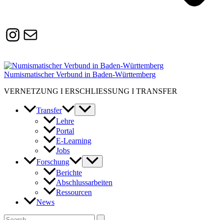
Instagram
Susanne.Boerner@zaw.uni-
heidelberg.de
Numismatischer Verbund in Baden-Württemberg
VERNETZUNG I ERSCHLIESSUNG I TRANSFER
Transfer
Lehre
Portal
E-Learning
Jobs
Forschung
Berichte
Abschlussarbeiten
Ressourcen
News
Suchen