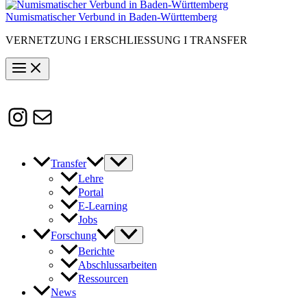
Numismatischer Verbund in Baden-Württemberg
VERNETZUNG I ERSCHLIESSUNG I TRANSFER
Instagram
Susanne.Boerner@zaw.uni-
heidelberg.de
Transfer
Lehre
Portal
E-Learning
Jobs
Forschung
Berichte
Abschlussarbeiten
Ressourcen
News