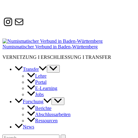
Instagram
Susanne.Boerner@zaw.uni-
heidelberg.de
Numismatischer Verbund in Baden-Württemberg
VERNETZUNG I ERSCHLIESSUNG I TRANSFER
Transfer
Lehre
Portal
E-Learning
Jobs
Forschung
Berichte
Abschlussarbeiten
Ressourcen
News
Suchen