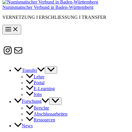
Numismatischer Verbund in Baden-Württemberg
VERNETZUNG I ERSCHLIESSUNG I TRANSFER
Instagram
Susanne.Boerner@zaw.uni-
heidelberg.de
Transfer
Lehre
Portal
E-Learning
Jobs
Forschung
Berichte
Abschlussarbeiten
Ressourcen
News