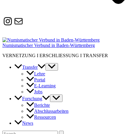
Instagram
Susanne.Boerner@zaw.uni-
heidelberg.de
Numismatischer Verbund in Baden-Württemberg
VERNETZUNG I ERSCHLIESSUNG I TRANSFER
Transfer
Lehre
Portal
E-Learning
Jobs
Forschung
Berichte
Abschlussarbeiten
Ressourcen
News
Suchen