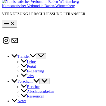
Numismatischer Verbund in Baden-Württemberg
VERNETZUNG I ERSCHLIESSUNG I TRANSFER
Instagram
Susanne.Boerner@zaw.uni-
heidelberg.de
Transfer
Lehre
Portal
E-Learning
Jobs
Forschung
Berichte
Abschlussarbeiten
Ressourcen
News