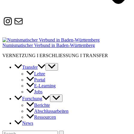
Instagram
Susanne.Boerner@zaw.uni-
heidelberg.de
Numismatischer Verbund in Baden-Württemberg
VERNETZUNG I ERSCHLIESSUNG I TRANSFER
Transfer
Lehre
Portal
E-Learning
Jobs
Forschung
Berichte
Abschlussarbeiten
Ressourcen
News
Suchen