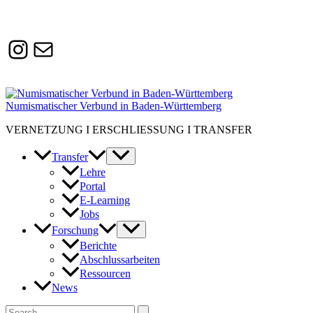
Instagram
Susanne.Boerner@zaw.uni-
heidelberg.de
Numismatischer Verbund in Baden-Württemberg
VERNETZUNG I ERSCHLIESSUNG I TRANSFER
Transfer
Lehre
Portal
E-Learning
Jobs
Forschung
Berichte
Abschlussarbeiten
Ressourcen
News
Suchen