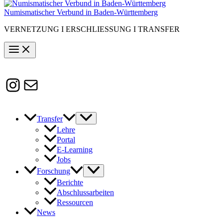
Numismatischer Verbund in Baden-Württemberg
VERNETZUNG I ERSCHLIESSUNG I TRANSFER
Instagram
Susanne.Boerner@zaw.uni-
heidelberg.de
Transfer
Lehre
Portal
E-Learning
Jobs
Forschung
Berichte
Abschlussarbeiten
Ressourcen
News