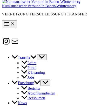
Numismatischer Verbund in Baden-Württemberg
VERNETZUNG I ERSCHLIESSUNG I TRANSFER
Instagram
Susanne.Boerner@zaw.uni-
heidelberg.de
Transfer
Lehre
Portal
E-Learning
Jobs
Forschung
Berichte
Abschlussarbeiten
Ressourcen
News