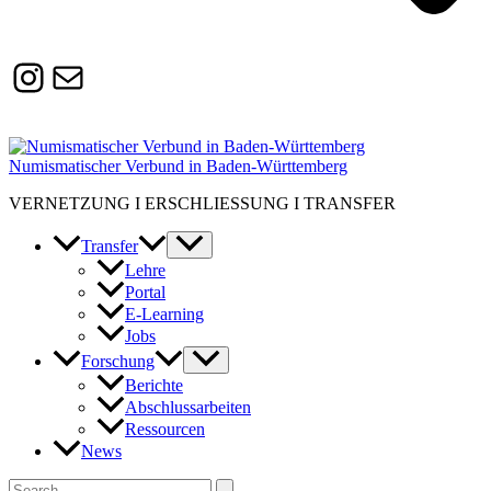
Instagram
Susanne.Boerner@zaw.uni-
heidelberg.de
Numismatischer Verbund in Baden-Württemberg
VERNETZUNG I ERSCHLIESSUNG I TRANSFER
Transfer
Lehre
Portal
E-Learning
Jobs
Forschung
Berichte
Abschlussarbeiten
Ressourcen
News
Suchen