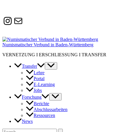
Instagram
Susanne.Boerner@zaw.uni-
heidelberg.de
Numismatischer Verbund in Baden-Württemberg
VERNETZUNG I ERSCHLIESSUNG I TRANSFER
Transfer
Lehre
Portal
E-Learning
Jobs
Forschung
Berichte
Abschlussarbeiten
Ressourcen
News
Suchen