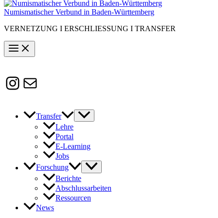
Numismatischer Verbund in Baden-Württemberg
VERNETZUNG I ERSCHLIESSUNG I TRANSFER
Instagram
Susanne.Boerner@zaw.uni-
heidelberg.de
Transfer
Lehre
Portal
E-Learning
Jobs
Forschung
Berichte
Abschlussarbeiten
Ressourcen
News