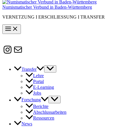
Numismatischer Verbund in Baden-Württemberg
VERNETZUNG I ERSCHLIESSUNG I TRANSFER
Instagram
Susanne.Boerner@zaw.uni-
heidelberg.de
Transfer
Lehre
Portal
E-Learning
Jobs
Forschung
Berichte
Abschlussarbeiten
Ressourcen
News