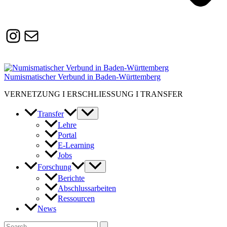
Instagram
Susanne.Boerner@zaw.uni-
heidelberg.de
Numismatischer Verbund in Baden-Württemberg
VERNETZUNG I ERSCHLIESSUNG I TRANSFER
Transfer
Lehre
Portal
E-Learning
Jobs
Forschung
Berichte
Abschlussarbeiten
Ressourcen
News
Suchen