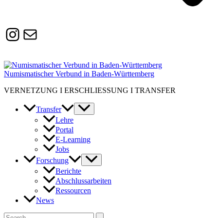
Instagram
Susanne.Boerner@zaw.uni-
heidelberg.de
Numismatischer Verbund in Baden-Württemberg
VERNETZUNG I ERSCHLIESSUNG I TRANSFER
Transfer
Lehre
Portal
E-Learning
Jobs
Forschung
Berichte
Abschlussarbeiten
Ressourcen
News
Suchen