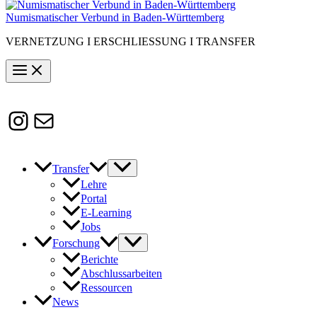
Numismatischer Verbund in Baden-Württemberg
VERNETZUNG I ERSCHLIESSUNG I TRANSFER
Instagram
Susanne.Boerner@zaw.uni-
heidelberg.de
Transfer
Lehre
Portal
E-Learning
Jobs
Forschung
Berichte
Abschlussarbeiten
Ressourcen
News