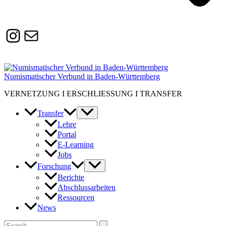
Instagram
Susanne.Boerner@zaw.uni-
heidelberg.de
Numismatischer Verbund in Baden-Württemberg
VERNETZUNG I ERSCHLIESSUNG I TRANSFER
Transfer
Lehre
Portal
E-Learning
Jobs
Forschung
Berichte
Abschlussarbeiten
Ressourcen
News
Suchen