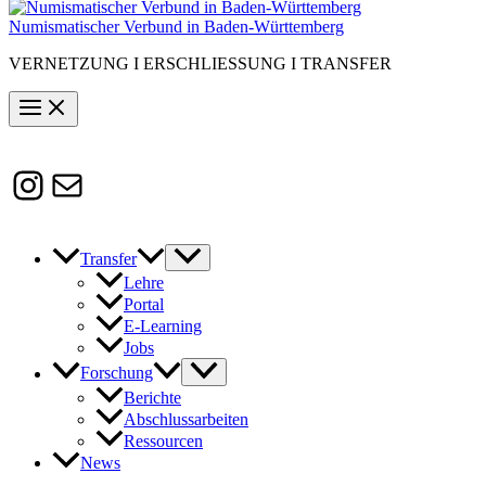
Numismatischer Verbund in Baden-Württemberg
VERNETZUNG I ERSCHLIESSUNG I TRANSFER
Instagram
Susanne.Boerner@zaw.uni-
heidelberg.de
Transfer
Lehre
Portal
E-Learning
Jobs
Forschung
Berichte
Abschlussarbeiten
Ressourcen
News