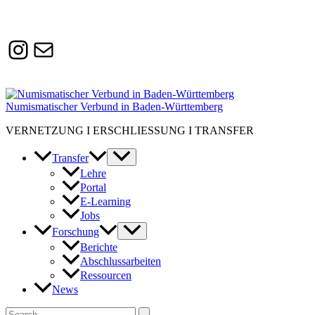
Instagram
Susanne.Boerner@zaw.uni-
heidelberg.de
Numismatischer Verbund in Baden-Württemberg
VERNETZUNG I ERSCHLIESSUNG I TRANSFER
Transfer
Lehre
Portal
E-Learning
Jobs
Forschung
Berichte
Abschlussarbeiten
Ressourcen
News
Suchen