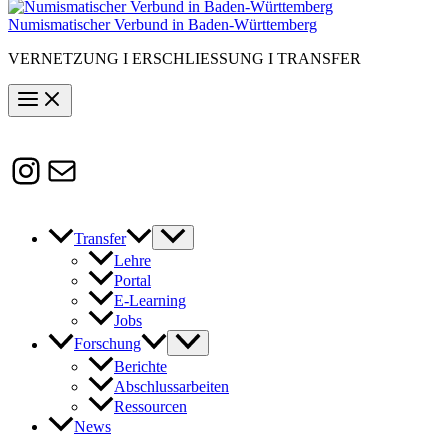
Numismatischer Verbund in Baden-Württemberg
VERNETZUNG I ERSCHLIESSUNG I TRANSFER
Instagram
Susanne.Boerner@zaw.uni-
heidelberg.de
Transfer
Lehre
Portal
E-Learning
Jobs
Forschung
Berichte
Abschlussarbeiten
Ressourcen
News