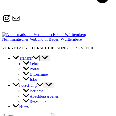
Instagram
Susanne.Boerner@zaw.uni-
heidelberg.de
Numismatischer Verbund in Baden-Württemberg
VERNETZUNG I ERSCHLIESSUNG I TRANSFER
Transfer
Lehre
Portal
E-Learning
Jobs
Forschung
Berichte
Abschlussarbeiten
Ressourcen
News
Suchen