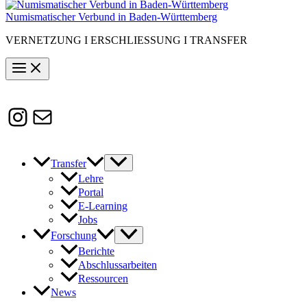
Numismatischer Verbund in Baden-Württemberg
VERNETZUNG I ERSCHLIESSUNG I TRANSFER
Instagram
Susanne.Boerner@zaw.uni-
heidelberg.de
Transfer
Lehre
Portal
E-Learning
Jobs
Forschung
Berichte
Abschlussarbeiten
Ressourcen
News