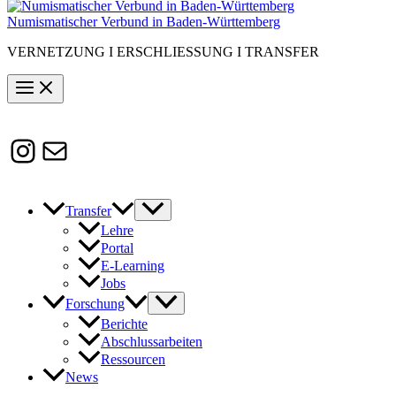
Numismatischer Verbund in Baden-Württemberg
VERNETZUNG I ERSCHLIESSUNG I TRANSFER
Instagram
Susanne.Boerner@zaw.uni-
heidelberg.de
Transfer
Lehre
Portal
E-Learning
Jobs
Forschung
Berichte
Abschlussarbeiten
Ressourcen
News