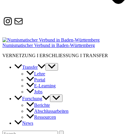
Instagram
Susanne.Boerner@zaw.uni-
heidelberg.de
Numismatischer Verbund in Baden-Württemberg
VERNETZUNG I ERSCHLIESSUNG I TRANSFER
Transfer
Lehre
Portal
E-Learning
Jobs
Forschung
Berichte
Abschlussarbeiten
Ressourcen
News
Suchen