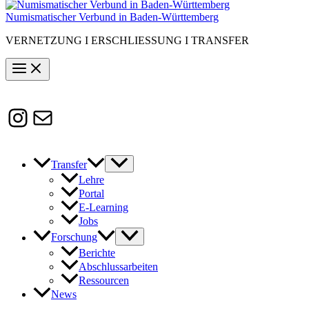
Numismatischer Verbund in Baden-Württemberg
VERNETZUNG I ERSCHLIESSUNG I TRANSFER
Instagram
Susanne.Boerner@zaw.uni-
heidelberg.de
Transfer
Lehre
Portal
E-Learning
Jobs
Forschung
Berichte
Abschlussarbeiten
Ressourcen
News