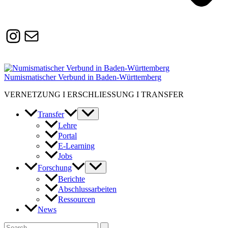
Instagram
Susanne.Boerner@zaw.uni-
heidelberg.de
Numismatischer Verbund in Baden-Württemberg
VERNETZUNG I ERSCHLIESSUNG I TRANSFER
Transfer
Lehre
Portal
E-Learning
Jobs
Forschung
Berichte
Abschlussarbeiten
Ressourcen
News
Suchen