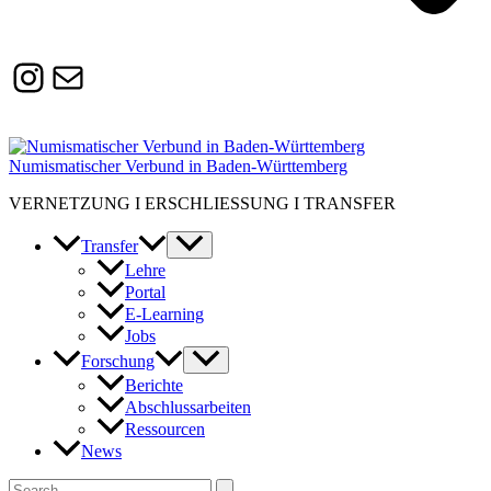
Instagram
Susanne.Boerner@zaw.uni-
heidelberg.de
Numismatischer Verbund in Baden-Württemberg
VERNETZUNG I ERSCHLIESSUNG I TRANSFER
Transfer
Lehre
Portal
E-Learning
Jobs
Forschung
Berichte
Abschlussarbeiten
Ressourcen
News
Suchen