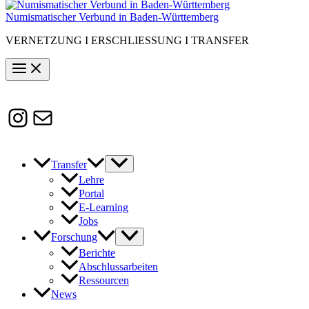
Numismatischer Verbund in Baden-Württemberg
VERNETZUNG I ERSCHLIESSUNG I TRANSFER
Instagram
Susanne.Boerner@zaw.uni-
heidelberg.de
Transfer
Lehre
Portal
E-Learning
Jobs
Forschung
Berichte
Abschlussarbeiten
Ressourcen
News