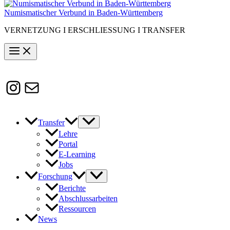
Numismatischer Verbund in Baden-Württemberg
VERNETZUNG I ERSCHLIESSUNG I TRANSFER
Instagram
Susanne.Boerner@zaw.uni-
heidelberg.de
Transfer
Lehre
Portal
E-Learning
Jobs
Forschung
Berichte
Abschlussarbeiten
Ressourcen
News