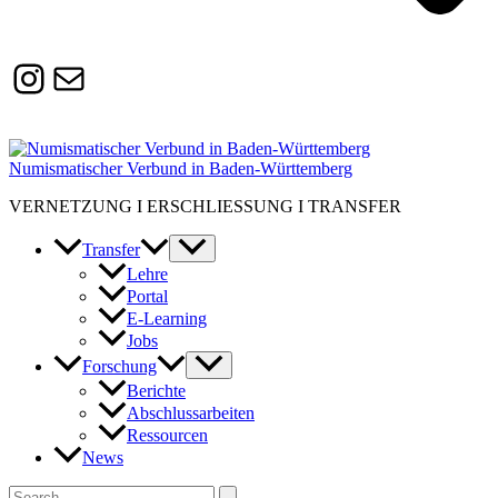
Instagram
Susanne.Boerner@zaw.uni-
heidelberg.de
Numismatischer Verbund in Baden-Württemberg
VERNETZUNG I ERSCHLIESSUNG I TRANSFER
Transfer
Lehre
Portal
E-Learning
Jobs
Forschung
Berichte
Abschlussarbeiten
Ressourcen
News
Suchen