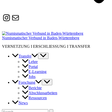
Instagram
Susanne.Boerner@zaw.uni-
heidelberg.de
Numismatischer Verbund in Baden-Württemberg
VERNETZUNG I ERSCHLIESSUNG I TRANSFER
Transfer
Lehre
Portal
E-Learning
Jobs
Forschung
Berichte
Abschlussarbeiten
Ressourcen
News
Suchen