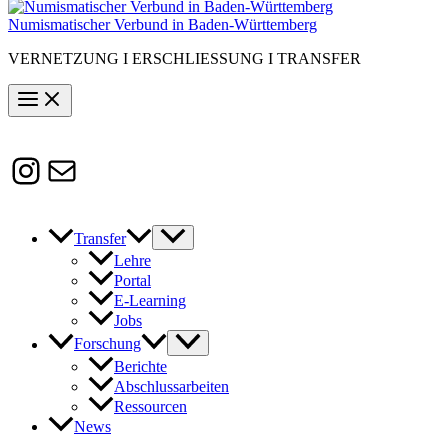
Numismatischer Verbund in Baden-Württemberg
VERNETZUNG I ERSCHLIESSUNG I TRANSFER
Instagram
Susanne.Boerner@zaw.uni-
heidelberg.de
Transfer
Lehre
Portal
E-Learning
Jobs
Forschung
Berichte
Abschlussarbeiten
Ressourcen
News