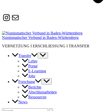
Instagram
Susanne.Boerner@zaw.uni-
heidelberg.de
Numismatischer Verbund in Baden-Württemberg
VERNETZUNG I ERSCHLIESSUNG I TRANSFER
Transfer
Lehre
Portal
E-Learning
Jobs
Forschung
Berichte
Abschlussarbeiten
Ressourcen
News
Suchen