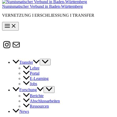
Numismatischer Verbund in Baden-Württemberg
VERNETZUNG I ERSCHLIESSUNG I TRANSFER
Instagram
Susanne.Boerner@zaw.uni-
heidelberg.de
Transfer
Lehre
Portal
E-Learning
Jobs
Forschung
Berichte
Abschlussarbeiten
Ressourcen
News