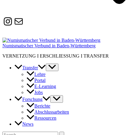
Instagram
Susanne.Boerner@zaw.uni-
heidelberg.de
Numismatischer Verbund in Baden-Württemberg
VERNETZUNG I ERSCHLIESSUNG I TRANSFER
Transfer
Lehre
Portal
E-Learning
Jobs
Forschung
Berichte
Abschlussarbeiten
Ressourcen
News
Suchen