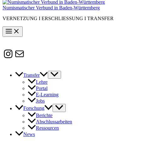
Numismatischer Verbund in Baden-Württemberg
VERNETZUNG I ERSCHLIESSUNG I TRANSFER
Instagram
Susanne.Boerner@zaw.uni-
heidelberg.de
Transfer
Lehre
Portal
E-Learning
Jobs
Forschung
Berichte
Abschlussarbeiten
Ressourcen
News