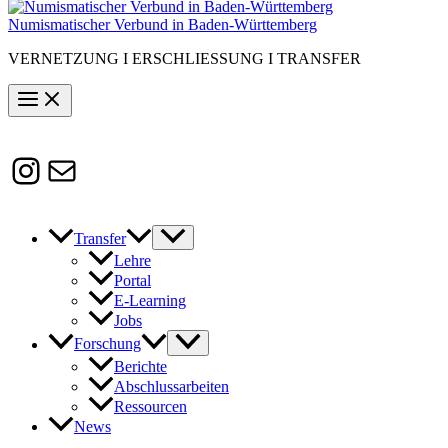
Numismatischer Verbund in Baden-Württemberg
VERNETZUNG I ERSCHLIESSUNG I TRANSFER
Instagram
Susanne.Boerner@zaw.uni-
heidelberg.de
Transfer
Lehre
Portal
E-Learning
Jobs
Forschung
Berichte
Abschlussarbeiten
Ressourcen
News