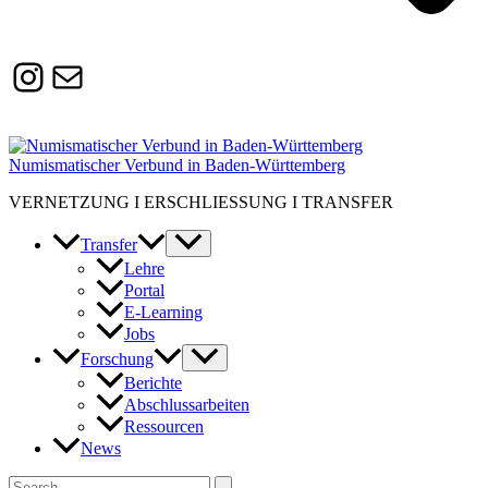
Instagram
Susanne.Boerner@zaw.uni-
heidelberg.de
Numismatischer Verbund in Baden-Württemberg
VERNETZUNG I ERSCHLIESSUNG I TRANSFER
Transfer
Lehre
Portal
E-Learning
Jobs
Forschung
Berichte
Abschlussarbeiten
Ressourcen
News
Suchen