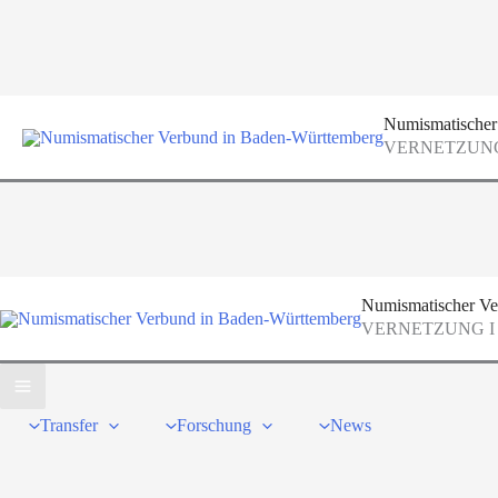
Zum
Inhalt
springen
Numismatischer
VERNETZUNG
Numismatischer Ve
VERNETZUNG I
Transfer
Forschung
News