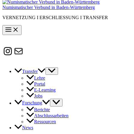
Numismatischer Verbund in Baden-Württemberg
VERNETZUNG I ERSCHLIESSUNG I TRANSFER
Instagram
Susanne.Boerner@zaw.uni-
heidelberg.de
Transfer
Lehre
Portal
E-Learning
Jobs
Forschung
Berichte
Abschlussarbeiten
Ressourcen
News