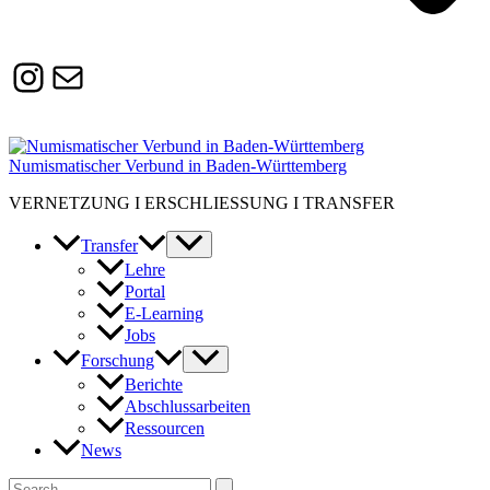
Instagram
Susanne.Boerner@zaw.uni-
heidelberg.de
Numismatischer Verbund in Baden-Württemberg
VERNETZUNG I ERSCHLIESSUNG I TRANSFER
Transfer
Lehre
Portal
E-Learning
Jobs
Forschung
Berichte
Abschlussarbeiten
Ressourcen
News
Suchen