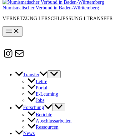
Numismatischer Verbund in Baden-Württemberg
VERNETZUNG I ERSCHLIESSUNG I TRANSFER
Instagram
Susanne.Boerner@zaw.uni-
heidelberg.de
Transfer
Lehre
Portal
E-Learning
Jobs
Forschung
Berichte
Abschlussarbeiten
Ressourcen
News