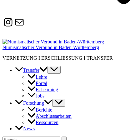
Instagram
Susanne.Boerner@zaw.uni-
heidelberg.de
Numismatischer Verbund in Baden-Württemberg
VERNETZUNG I ERSCHLIESSUNG I TRANSFER
Transfer
Lehre
Portal
E-Learning
Jobs
Forschung
Berichte
Abschlussarbeiten
Ressourcen
News
Suchen