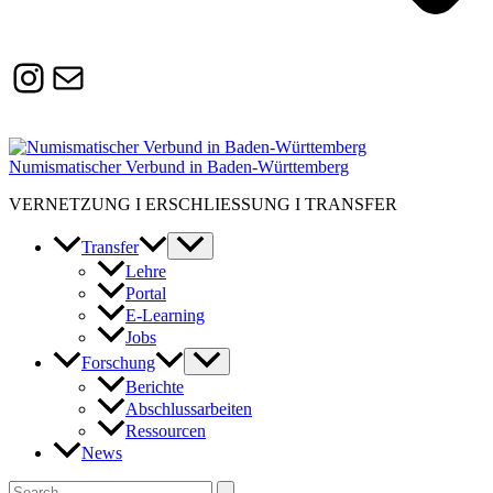
Instagram
Susanne.Boerner@zaw.uni-
heidelberg.de
Numismatischer Verbund in Baden-Württemberg
VERNETZUNG I ERSCHLIESSUNG I TRANSFER
Transfer
Lehre
Portal
E-Learning
Jobs
Forschung
Berichte
Abschlussarbeiten
Ressourcen
News
Suchen