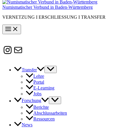
Numismatischer Verbund in Baden-Württemberg
VERNETZUNG I ERSCHLIESSUNG I TRANSFER
Instagram
Susanne.Boerner@zaw.uni-
heidelberg.de
Transfer
Lehre
Portal
E-Learning
Jobs
Forschung
Berichte
Abschlussarbeiten
Ressourcen
News