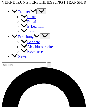
VERNETZUNG I ERSCHLIESSUNG I TRANSFER
Transfer
Lehre
Portal
E-Learning
Jobs
Forschung
Berichte
Abschlussarbeiten
Ressourcen
News
Suchen
nach:
Suchen