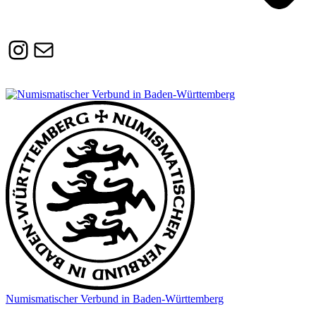
Instagram
Susanne.Boerner@zaw.uni-
heidelberg.de
Numismatischer Verbund in Baden-Württemberg