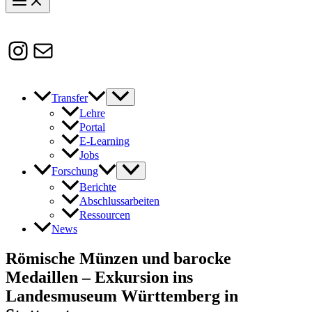
Instagram
Susanne.Boerner@zaw.uni-
heidelberg.de
Transfer
Lehre
Portal
E-Learning
Jobs
Forschung
Berichte
Abschlussarbeiten
Ressourcen
News
Römische Münzen und barocke
Medaillen – Exkursion ins
Landesmuseum Württemberg in