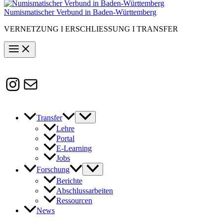
Numismatischer Verbund in Baden-Württemberg
VERNETZUNG I ERSCHLIESSUNG I TRANSFER
Instagram
Susanne.Boerner@zaw.uni-
heidelberg.de
Transfer
Lehre
Portal
E-Learning
Jobs
Forschung
Berichte
Abschlussarbeiten
Ressourcen
News