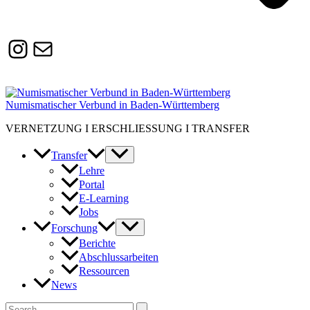
Instagram
Susanne.Boerner@zaw.uni-
heidelberg.de
Numismatischer Verbund in Baden-Württemberg
VERNETZUNG I ERSCHLIESSUNG I TRANSFER
Transfer
Lehre
Portal
E-Learning
Jobs
Forschung
Berichte
Abschlussarbeiten
Ressourcen
News
Suchen