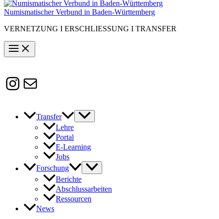
Numismatischer Verbund in Baden-Württemberg
VERNETZUNG I ERSCHLIESSUNG I TRANSFER
Instagram
Susanne.Boerner@zaw.uni-
heidelberg.de
Transfer
Lehre
Portal
E-Learning
Jobs
Forschung
Berichte
Abschlussarbeiten
Ressourcen
News