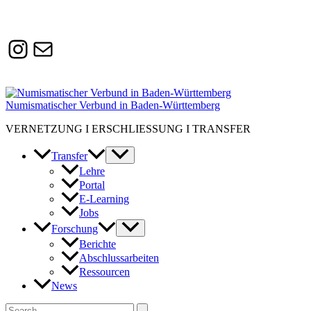
Instagram
Susanne.Boerner@zaw.uni-
heidelberg.de
Numismatischer Verbund in Baden-Württemberg
VERNETZUNG I ERSCHLIESSUNG I TRANSFER
Transfer
Lehre
Portal
E-Learning
Jobs
Forschung
Berichte
Abschlussarbeiten
Ressourcen
News
Suchen