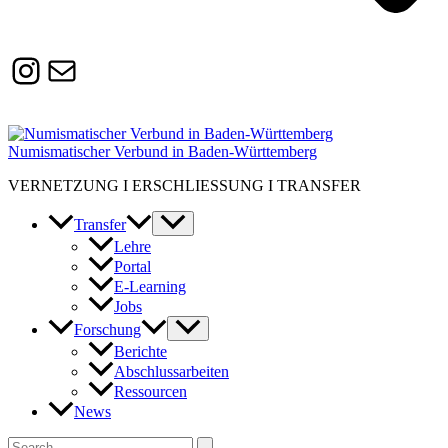
Instagram
Susanne.Boerner@zaw.uni-
heidelberg.de
Numismatischer Verbund in Baden-Württemberg
VERNETZUNG I ERSCHLIESSUNG I TRANSFER
Transfer
Lehre
Portal
E-Learning
Jobs
Forschung
Berichte
Abschlussarbeiten
Ressourcen
News
Suchen