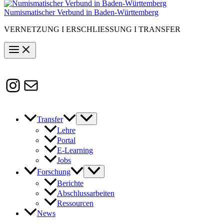
Numismatischer Verbund in Baden-Württemberg
VERNETZUNG I ERSCHLIESSUNG I TRANSFER
Instagram
Susanne.Boerner@zaw.uni-
heidelberg.de
Transfer
Lehre
Portal
E-Learning
Jobs
Forschung
Berichte
Abschlussarbeiten
Ressourcen
News