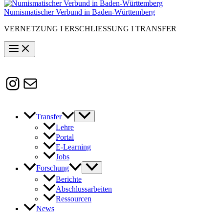
Numismatischer Verbund in Baden-Württemberg
VERNETZUNG I ERSCHLIESSUNG I TRANSFER
Instagram
Susanne.Boerner@zaw.uni-
heidelberg.de
Transfer
Lehre
Portal
E-Learning
Jobs
Forschung
Berichte
Abschlussarbeiten
Ressourcen
News