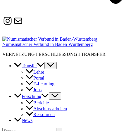
Instagram
Susanne.Boerner@zaw.uni-
heidelberg.de
Numismatischer Verbund in Baden-Württemberg
VERNETZUNG I ERSCHLIESSUNG I TRANSFER
Transfer
Lehre
Portal
E-Learning
Jobs
Forschung
Berichte
Abschlussarbeiten
Ressourcen
News
Suchen