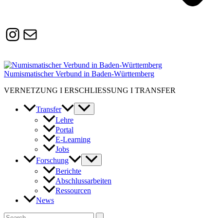
Instagram
Susanne.Boerner@zaw.uni-
heidelberg.de
Numismatischer Verbund in Baden-Württemberg
VERNETZUNG I ERSCHLIESSUNG I TRANSFER
Transfer
Lehre
Portal
E-Learning
Jobs
Forschung
Berichte
Abschlussarbeiten
Ressourcen
News
Suchen