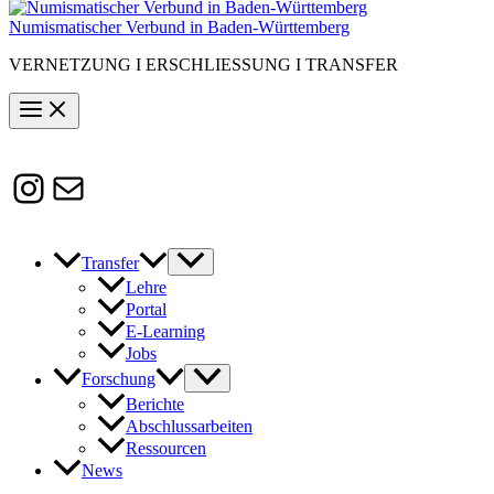
Numismatischer Verbund in Baden-Württemberg
VERNETZUNG I ERSCHLIESSUNG I TRANSFER
Instagram
Susanne.Boerner@zaw.uni-
heidelberg.de
Transfer
Lehre
Portal
E-Learning
Jobs
Forschung
Berichte
Abschlussarbeiten
Ressourcen
News