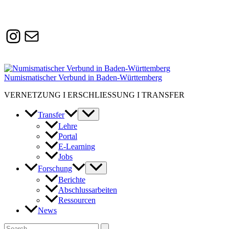
Instagram
Susanne.Boerner@zaw.uni-
heidelberg.de
Numismatischer Verbund in Baden-Württemberg
VERNETZUNG I ERSCHLIESSUNG I TRANSFER
Transfer
Lehre
Portal
E-Learning
Jobs
Forschung
Berichte
Abschlussarbeiten
Ressourcen
News
Suchen