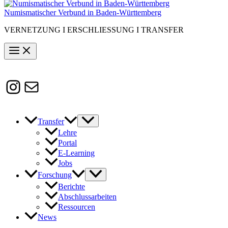
Numismatischer Verbund in Baden-Württemberg
VERNETZUNG I ERSCHLIESSUNG I TRANSFER
Instagram
Susanne.Boerner@zaw.uni-
heidelberg.de
Transfer
Lehre
Portal
E-Learning
Jobs
Forschung
Berichte
Abschlussarbeiten
Ressourcen
News