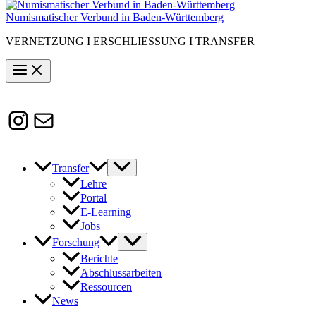
Numismatischer Verbund in Baden-Württemberg
VERNETZUNG I ERSCHLIESSUNG I TRANSFER
Instagram
Susanne.Boerner@zaw.uni-
heidelberg.de
Transfer
Lehre
Portal
E-Learning
Jobs
Forschung
Berichte
Abschlussarbeiten
Ressourcen
News