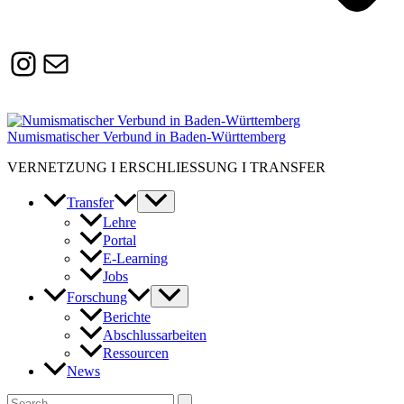
Instagram
Susanne.Boerner@zaw.uni-
heidelberg.de
Numismatischer Verbund in Baden-Württemberg
VERNETZUNG I ERSCHLIESSUNG I TRANSFER
Transfer
Lehre
Portal
E-Learning
Jobs
Forschung
Berichte
Abschlussarbeiten
Ressourcen
News
Suchen