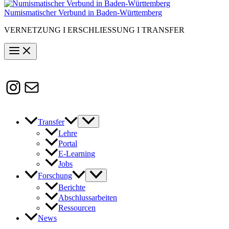
Numismatischer Verbund in Baden-Württemberg
VERNETZUNG I ERSCHLIESSUNG I TRANSFER
Instagram
Susanne.Boerner@zaw.uni-
heidelberg.de
Transfer
Lehre
Portal
E-Learning
Jobs
Forschung
Berichte
Abschlussarbeiten
Ressourcen
News