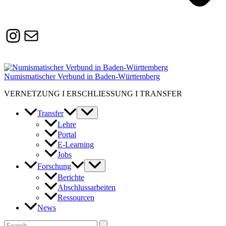
Instagram
Susanne.Boerner@zaw.uni-
heidelberg.de
Numismatischer Verbund in Baden-Württemberg
VERNETZUNG I ERSCHLIESSUNG I TRANSFER
Transfer
Lehre
Portal
E-Learning
Jobs
Forschung
Berichte
Abschlussarbeiten
Ressourcen
News
Suchen