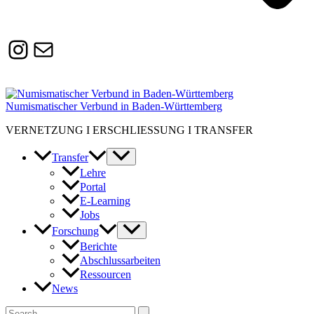
Instagram
Susanne.Boerner@zaw.uni-
heidelberg.de
Numismatischer Verbund in Baden-Württemberg
VERNETZUNG I ERSCHLIESSUNG I TRANSFER
Transfer
Lehre
Portal
E-Learning
Jobs
Forschung
Berichte
Abschlussarbeiten
Ressourcen
News
Suchen