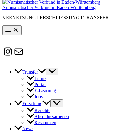
Numismatischer Verbund in Baden-Württemberg
VERNETZUNG I ERSCHLIESSUNG I TRANSFER
Instagram
Susanne.Boerner@zaw.uni-
heidelberg.de
Transfer
Lehre
Portal
E-Learning
Jobs
Forschung
Berichte
Abschlussarbeiten
Ressourcen
News