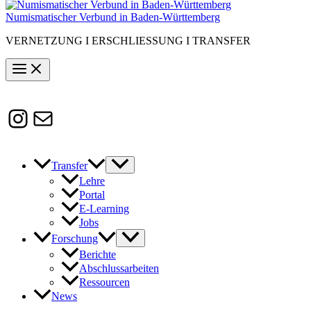
Numismatischer Verbund in Baden-Württemberg
VERNETZUNG I ERSCHLIESSUNG I TRANSFER
Instagram
Susanne.Boerner@zaw.uni-
heidelberg.de
Transfer
Lehre
Portal
E-Learning
Jobs
Forschung
Berichte
Abschlussarbeiten
Ressourcen
News