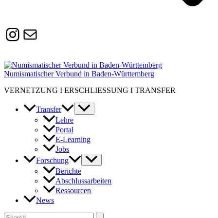
Instagram
Susanne.Boerner@zaw.uni-
heidelberg.de
Numismatischer Verbund in Baden-Württemberg
VERNETZUNG I ERSCHLIESSUNG I TRANSFER
Transfer
Lehre
Portal
E-Learning
Jobs
Forschung
Berichte
Abschlussarbeiten
Ressourcen
News
Suchen