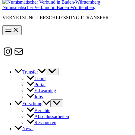
Numismatischer Verbund in Baden-Württemberg
VERNETZUNG I ERSCHLIESSUNG I TRANSFER
Instagram
Susanne.Boerner@zaw.uni-
heidelberg.de
Transfer
Lehre
Portal
E-Learning
Jobs
Forschung
Berichte
Abschlussarbeiten
Ressourcen
News