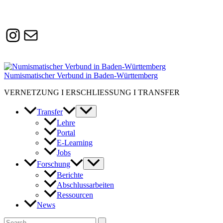
Instagram
Susanne.Boerner@zaw.uni-
heidelberg.de
Numismatischer Verbund in Baden-Württemberg
VERNETZUNG I ERSCHLIESSUNG I TRANSFER
Transfer
Lehre
Portal
E-Learning
Jobs
Forschung
Berichte
Abschlussarbeiten
Ressourcen
News
Suchen