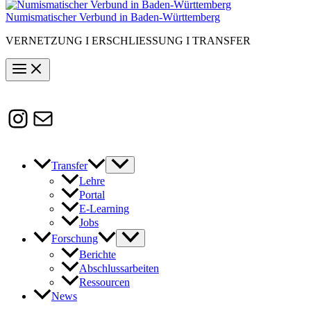
Numismatischer Verbund in Baden-Württemberg
VERNETZUNG I ERSCHLIESSUNG I TRANSFER
Instagram
Susanne.Boerner@zaw.uni-
heidelberg.de
Transfer
Lehre
Portal
E-Learning
Jobs
Forschung
Berichte
Abschlussarbeiten
Ressourcen
News