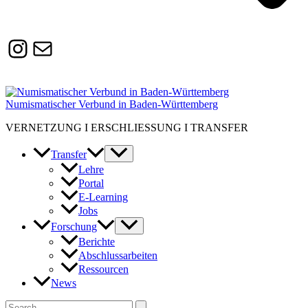
Instagram
Susanne.Boerner@zaw.uni-
heidelberg.de
Numismatischer Verbund in Baden-Württemberg
VERNETZUNG I ERSCHLIESSUNG I TRANSFER
Transfer
Lehre
Portal
E-Learning
Jobs
Forschung
Berichte
Abschlussarbeiten
Ressourcen
News
Suchen