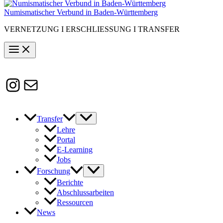
Numismatischer Verbund in Baden-Württemberg
VERNETZUNG I ERSCHLIESSUNG I TRANSFER
Instagram
Susanne.Boerner@zaw.uni-
heidelberg.de
Transfer
Lehre
Portal
E-Learning
Jobs
Forschung
Berichte
Abschlussarbeiten
Ressourcen
News