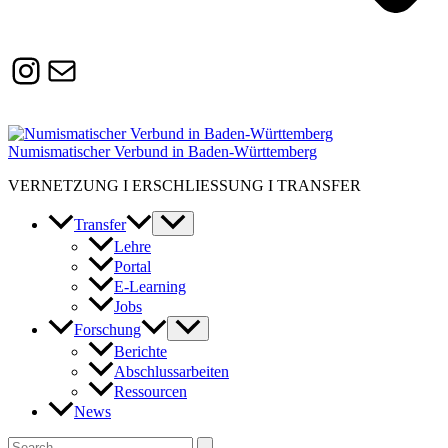
Instagram
Susanne.Boerner@zaw.uni-
heidelberg.de
Numismatischer Verbund in Baden-Württemberg
VERNETZUNG I ERSCHLIESSUNG I TRANSFER
Transfer
Lehre
Portal
E-Learning
Jobs
Forschung
Berichte
Abschlussarbeiten
Ressourcen
News
Suchen