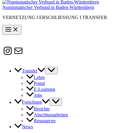
Numismatischer Verbund in Baden-Württemberg
VERNETZUNG I ERSCHLIESSUNG I TRANSFER
Instagram
Susanne.Boerner@zaw.uni-
heidelberg.de
Transfer
Lehre
Portal
E-Learning
Jobs
Forschung
Berichte
Abschlussarbeiten
Ressourcen
News