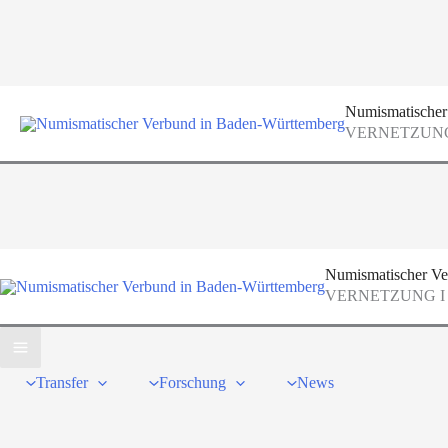
Zum
Inhalt
springen
Numismatischer
VERNETZUNG
Numismatischer Ve
VERNETZUNG I
Transfer
Forschung
News