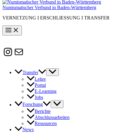
Numismatischer Verbund in Baden-Württemberg
VERNETZUNG I ERSCHLIESSUNG I TRANSFER
Instagram
Susanne.Boerner@zaw.uni-
heidelberg.de
Transfer
Lehre
Portal
E-Learning
Jobs
Forschung
Berichte
Abschlussarbeiten
Ressourcen
News