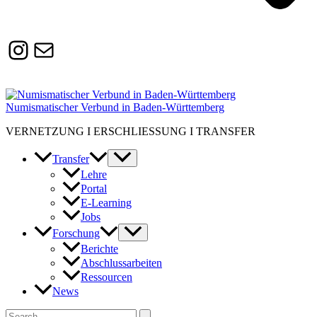
Instagram
Susanne.Boerner@zaw.uni-
heidelberg.de
Numismatischer Verbund in Baden-Württemberg
VERNETZUNG I ERSCHLIESSUNG I TRANSFER
Transfer
Lehre
Portal
E-Learning
Jobs
Forschung
Berichte
Abschlussarbeiten
Ressourcen
News
Suchen