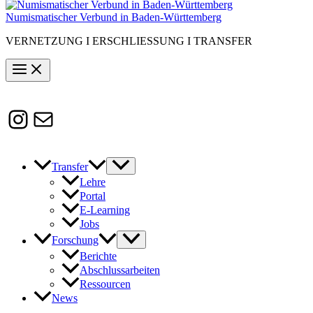
Numismatischer Verbund in Baden-Württemberg
VERNETZUNG I ERSCHLIESSUNG I TRANSFER
Instagram
Susanne.Boerner@zaw.uni-
heidelberg.de
Transfer
Lehre
Portal
E-Learning
Jobs
Forschung
Berichte
Abschlussarbeiten
Ressourcen
News