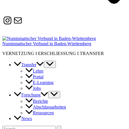
Instagram
Susanne.Boerner@zaw.uni-
heidelberg.de
Numismatischer Verbund in Baden-Württemberg
VERNETZUNG I ERSCHLIESSUNG I TRANSFER
Transfer
Lehre
Portal
E-Learning
Jobs
Forschung
Berichte
Abschlussarbeiten
Ressourcen
News
Suchen