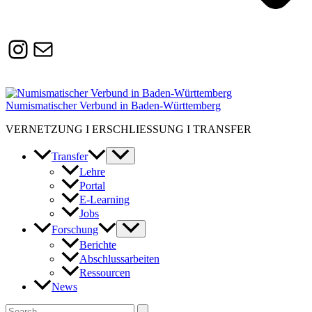
Instagram
Susanne.Boerner@zaw.uni-
heidelberg.de
Numismatischer Verbund in Baden-Württemberg
VERNETZUNG I ERSCHLIESSUNG I TRANSFER
Transfer
Lehre
Portal
E-Learning
Jobs
Forschung
Berichte
Abschlussarbeiten
Ressourcen
News
Suchen