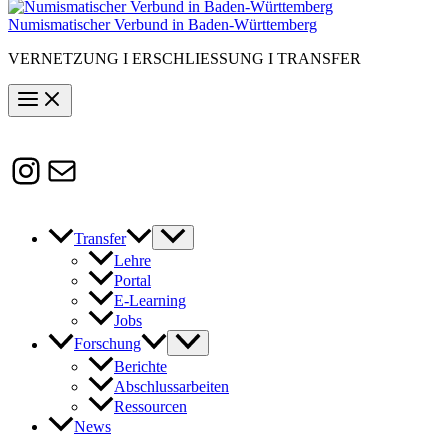
Numismatischer Verbund in Baden-Württemberg
VERNETZUNG I ERSCHLIESSUNG I TRANSFER
Instagram
Susanne.Boerner@zaw.uni-
heidelberg.de
Transfer
Lehre
Portal
E-Learning
Jobs
Forschung
Berichte
Abschlussarbeiten
Ressourcen
News