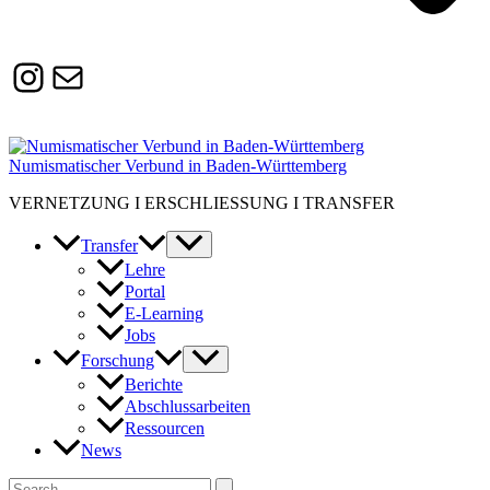
Instagram
Susanne.Boerner@zaw.uni-
heidelberg.de
Numismatischer Verbund in Baden-Württemberg
VERNETZUNG I ERSCHLIESSUNG I TRANSFER
Transfer
Lehre
Portal
E-Learning
Jobs
Forschung
Berichte
Abschlussarbeiten
Ressourcen
News
Suchen