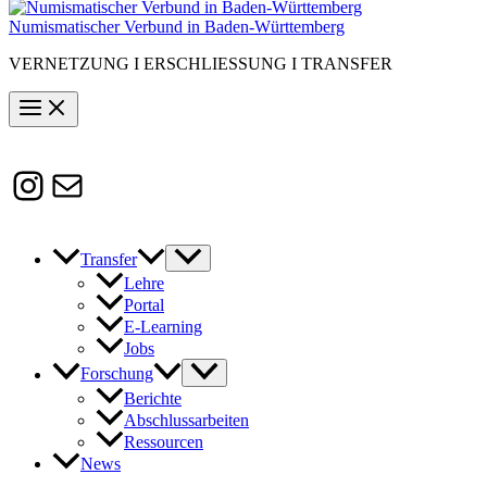
Numismatischer Verbund in Baden-Württemberg
VERNETZUNG I ERSCHLIESSUNG I TRANSFER
Instagram
Susanne.Boerner@zaw.uni-
heidelberg.de
Transfer
Lehre
Portal
E-Learning
Jobs
Forschung
Berichte
Abschlussarbeiten
Ressourcen
News