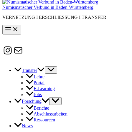
Numismatischer Verbund in Baden-Württemberg
VERNETZUNG I ERSCHLIESSUNG I TRANSFER
Instagram
Susanne.Boerner@zaw.uni-
heidelberg.de
Transfer
Lehre
Portal
E-Learning
Jobs
Forschung
Berichte
Abschlussarbeiten
Ressourcen
News