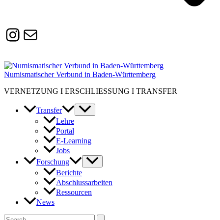
Instagram
Susanne.Boerner@zaw.uni-
heidelberg.de
Numismatischer Verbund in Baden-Württemberg
VERNETZUNG I ERSCHLIESSUNG I TRANSFER
Transfer
Lehre
Portal
E-Learning
Jobs
Forschung
Berichte
Abschlussarbeiten
Ressourcen
News
Suchen