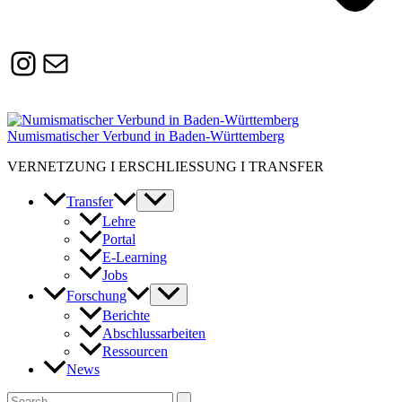
Instagram
Susanne.Boerner@zaw.uni-
heidelberg.de
Numismatischer Verbund in Baden-Württemberg
VERNETZUNG I ERSCHLIESSUNG I TRANSFER
Transfer
Lehre
Portal
E-Learning
Jobs
Forschung
Berichte
Abschlussarbeiten
Ressourcen
News
Suchen