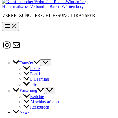
Numismatischer Verbund in Baden-Württemberg
VERNETZUNG I ERSCHLIESSUNG I TRANSFER
Instagram
Susanne.Boerner@zaw.uni-
heidelberg.de
Transfer
Lehre
Portal
E-Learning
Jobs
Forschung
Berichte
Abschlussarbeiten
Ressourcen
News