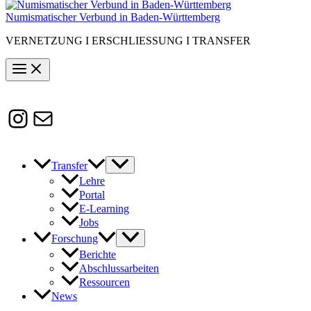
Numismatischer Verbund in Baden-Württemberg
VERNETZUNG I ERSCHLIESSUNG I TRANSFER
Instagram
Susanne.Boerner@zaw.uni-
heidelberg.de
Transfer
Lehre
Portal
E-Learning
Jobs
Forschung
Berichte
Abschlussarbeiten
Ressourcen
News