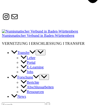
Instagram
Susanne.Boerner@zaw.uni-
heidelberg.de
Numismatischer Verbund in Baden-Württemberg
VERNETZUNG I ERSCHLIESSUNG I TRANSFER
Transfer
Lehre
Portal
E-Learning
Jobs
Forschung
Berichte
Abschlussarbeiten
Ressourcen
News
Suchen