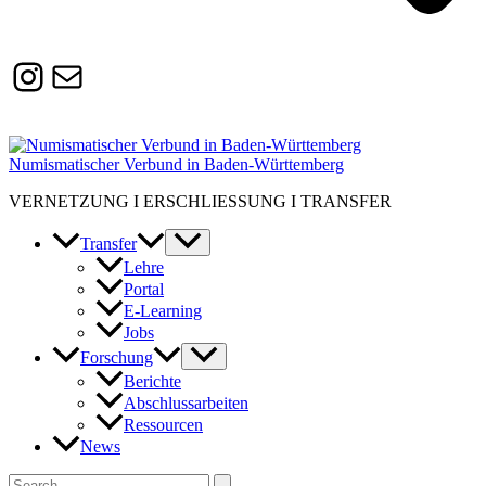
Instagram
Susanne.Boerner@zaw.uni-
heidelberg.de
Numismatischer Verbund in Baden-Württemberg
VERNETZUNG I ERSCHLIESSUNG I TRANSFER
Transfer
Lehre
Portal
E-Learning
Jobs
Forschung
Berichte
Abschlussarbeiten
Ressourcen
News
Suchen