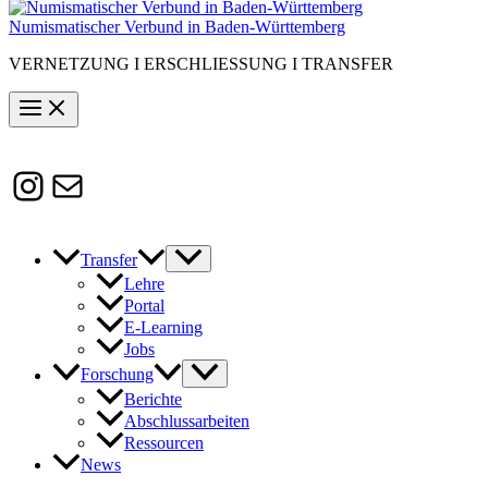
Numismatischer Verbund in Baden-Württemberg
VERNETZUNG I ERSCHLIESSUNG I TRANSFER
Instagram
Susanne.Boerner@zaw.uni-
heidelberg.de
Transfer
Lehre
Portal
E-Learning
Jobs
Forschung
Berichte
Abschlussarbeiten
Ressourcen
News