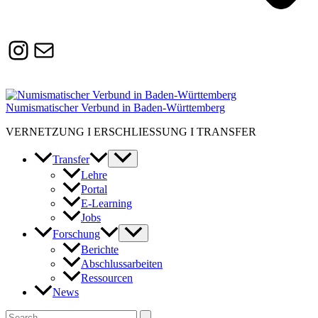
Instagram
Susanne.Boerner@zaw.uni-
heidelberg.de
Numismatischer Verbund in Baden-Württemberg
VERNETZUNG I ERSCHLIESSUNG I TRANSFER
Transfer
Lehre
Portal
E-Learning
Jobs
Forschung
Berichte
Abschlussarbeiten
Ressourcen
News
Suchen