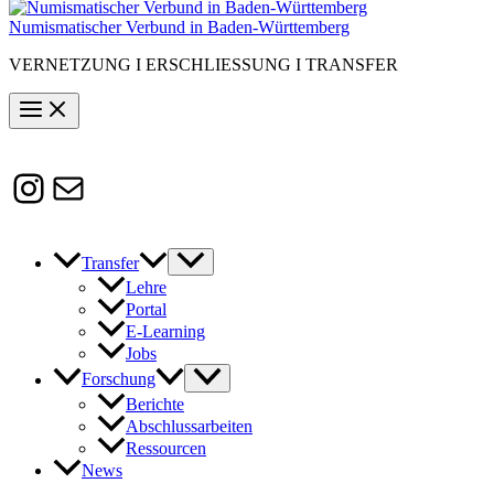
Numismatischer Verbund in Baden-Württemberg
VERNETZUNG I ERSCHLIESSUNG I TRANSFER
Instagram
Susanne.Boerner@zaw.uni-
heidelberg.de
Transfer
Lehre
Portal
E-Learning
Jobs
Forschung
Berichte
Abschlussarbeiten
Ressourcen
News