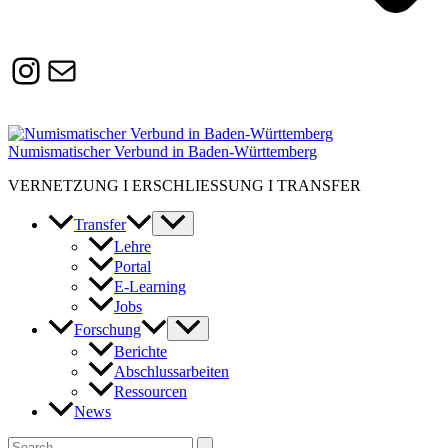
Instagram
Susanne.Boerner@zaw.uni-
heidelberg.de
Numismatischer Verbund in Baden-Württemberg
VERNETZUNG I ERSCHLIESSUNG I TRANSFER
Transfer
Lehre
Portal
E-Learning
Jobs
Forschung
Berichte
Abschlussarbeiten
Ressourcen
News
Suchen