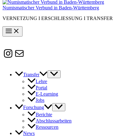
Numismatischer Verbund in Baden-Württemberg
VERNETZUNG I ERSCHLIESSUNG I TRANSFER
Instagram
Susanne.Boerner@zaw.uni-
heidelberg.de
Transfer
Lehre
Portal
E-Learning
Jobs
Forschung
Berichte
Abschlussarbeiten
Ressourcen
News